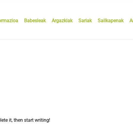
ormazioa
Babesleak
Argazkiak
Sariak
Sailkapenak
A
te it, then start writing!