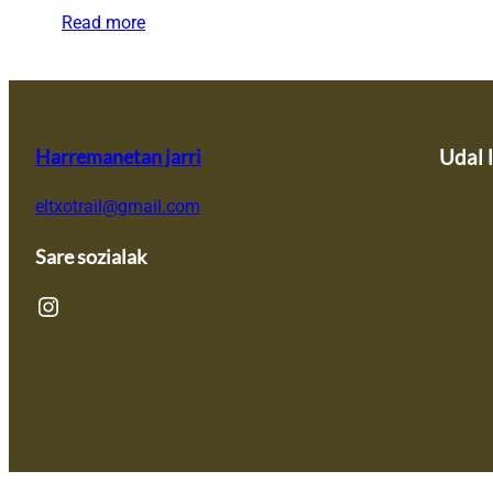
Read more
Harremanetan jarri
Udal 
eltxotrail@gmail.com
Sare sozialak
Instagram