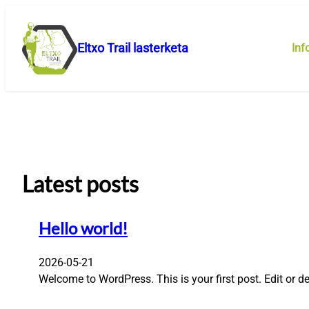
Joan
edukira
Eltxo Trail lasterketa
Inf
Latest posts
Hello world!
2026-05-21
Welcome to WordPress. This is your first post. Edit or dele