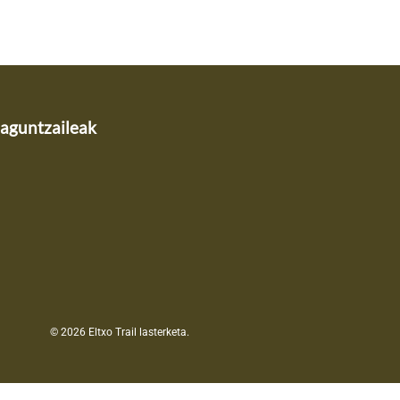
laguntzaileak
© 2026 Eltxo Trail lasterketa.