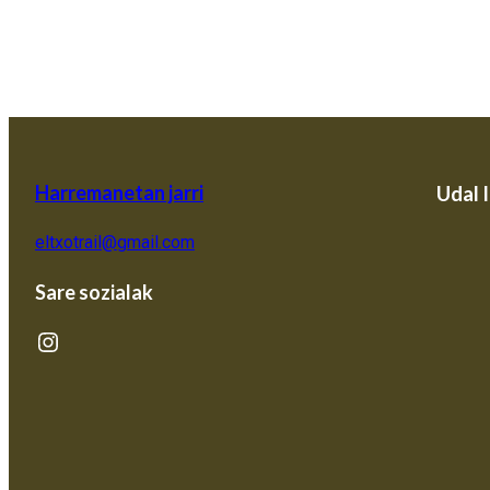
Harremanetan jarri
Udal 
eltxotrail@gmail.com
Sare sozialak