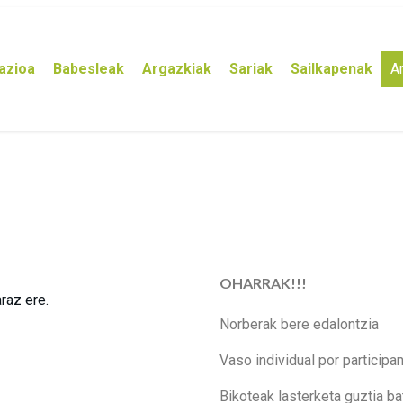
azioa
Babesleak
Argazkiak
Sariak
Sailkapenak
A
OHARRAK!!!
raz ere.
Norberak bere edalontzia
Vaso individual por participa
Bikoteak lasterketa guztia ba