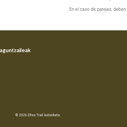
En el caso de parejas, deben d
laguntzaileak
© 2026 Eltxo Trail lasterketa.