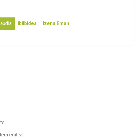
raudia
Ibilbidea
Izena Eman
nte
tera egitea