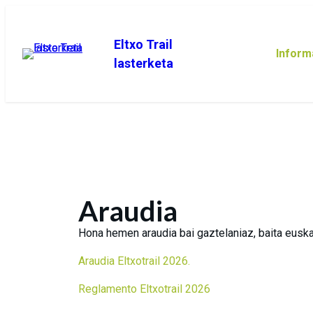
Eltxo Trail
Inform
lasterketa
Araudia
Hona hemen araudia bai gaztelaniaz, baita euska
Araudia Eltxotrail 2026.
Reglamento Eltxotrail 2026