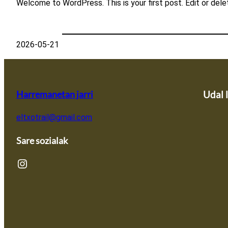
Welcome to WordPress. This is your first post. Edit or delete
2026-05-21
Harremanetan jarri
Udal 
eltxotrail@gmail.com
Sare sozialak
Instagram