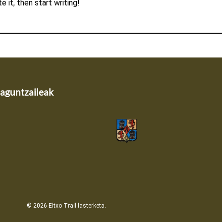
 it, then start writing!
laguntzaileak
© 2026 Eltxo Trail lasterketa.