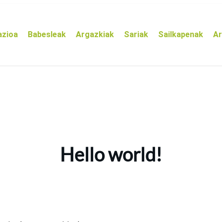
azioa
Babesleak
Argazkiak
Sariak
Sailkapenak
Ar
Hello world!