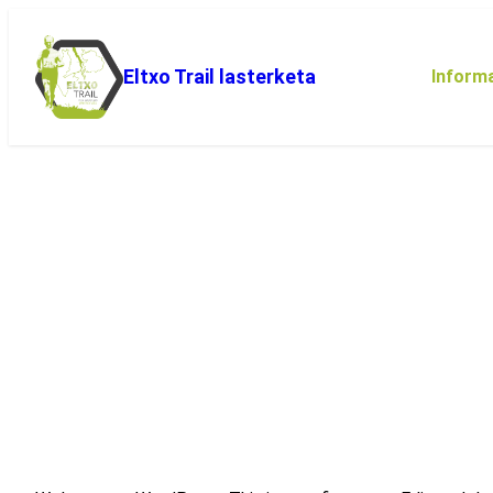
Joan
edukira
Eltxo Trail lasterketa
Inform